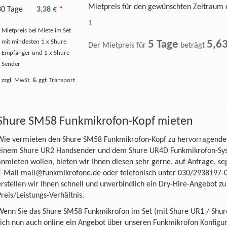
Mietpreis für den gewünschten Zeitraum 
30 Tage
3,38 €
*
1
Mietpreis bei Miete im Set
mit mindesten 1 x Shure
5 Tage
5,6
Der Mietpreis für
beträgt
Empfänger und 1 x Shure
Sender
zzgl. MwSt. & ggf. Transport
Shure SM58 Funkmikrofon-Kopf mieten
Wie vermieten den Shure SM58 Funkmikrofon-Kopf zu hervorragenden
einem Shure UR2 Handsender und dem Shure UR4D Funkmikrofon-Syste
anmieten wollen, bieten wir Ihnen diesen sehr gerne, auf Anfrage, se
E-Mail mail@funkmikrofone.de oder telefonisch unter 030/2938197-0 
erstellen wir Ihnen schnell und unverbindlich ein Dry-Hire-Angebot 
Preis/Leistungs-Verhältnis.
Wenn Sie das Shure SM58 Funkmikrofon im Set (mit Shure UR1 / Shur
sich nun auch online ein Angebot über unseren Funkmikrofon Konfigura