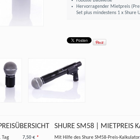
robuste Bauweise
Hervorragender Mietpreis (Prei
Set plus mindestens 1 x Shure
PREISÜBERSICHT
SHURE SM58 | MIETPREIS 
1 Tag
7,50 €
*
Mit Hilfe des Shure SM58-Preis-Kalkulator