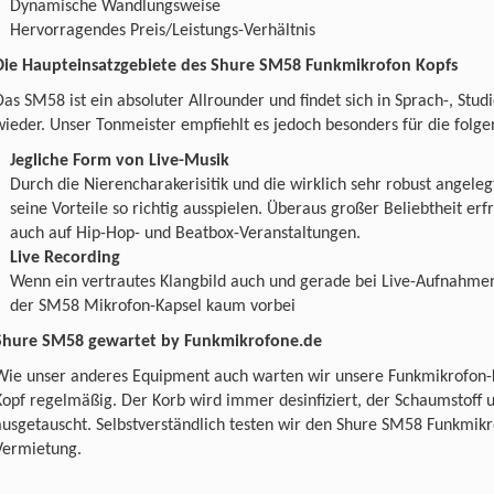
Dynamische Wandlungsweise
Hervorragendes Preis/Leistungs-Verhältnis
Die Haupteinsatzgebiete des Shure SM58 Funkmikrofon Kopfs
Das SM58 ist ein absoluter Allrounder und findet sich in Sprach-, Stu
wieder. Unser Tonmeister empfiehlt es jedoch besonders für die folg
Jegliche Form von Live-Musik
Durch die Nierencharakerisitik und die wirklich sehr robust angele
seine Vorteile so richtig ausspielen. Überaus großer Beliebtheit er
auch auf Hip-Hop- und Beatbox-Veranstaltungen.
Live Recording
Wenn ein vertrautes Klangbild auch und gerade bei Live-Aufnahme
der SM58 Mikrofon-Kapsel kaum vorbei
Shure SM58 gewartet by Funkmikrofone.de
Wie unser anderes Equipment auch warten wir unsere Funkmikrofon-
Kopf regelmäßig. Der Korb wird immer desinfiziert, der Schaumstoff
ausgetauscht. Selbstverständlich testen wir den Shure SM58 Funkmikr
Vermietung.