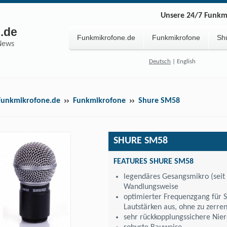
Unsere 24/7 Funkmi
.de
Funkmikrofone.de
Funkmikrofone
Sh
News
Deutsch
|
English
Funkmikrofone.de
Funkmikrofone
Shure SM58
SHURE SM58
FEATURES SHURE SM58
legendäres Gesangsmikro (seit
Wandlungsweise
optimierter Frequenzgang für 
Lautstärken aus, ohne zu zerre
sehr rückkopplungssichere Nier