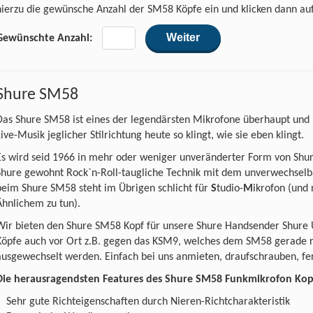
hierzu die gewünsche Anzahl der SM58 Köpfe ein und klicken dann auf
Gewünschte Anzahl:
Shure SM58
Das Shure SM58 ist eines der legendärsten Mikrofone überhaupt und 
Live-Musik jeglicher Stilrichtung heute so klingt, wie sie eben klingt.
Es wird seid 1966 in mehr oder weniger unveränderter Form von Shure
Shure gewohnt Rock`n-Roll-taugliche Technik mit dem unverwechselb
beim Shure SM58 steht im Übrigen schlicht für
S
tudio-
M
ikrofon (und
Ähnlichem zu tun).
Wir bieten den Shure SM58 Kopf für unsere Shure Handsender Shure U
Köpfe auch vor Ort z.B. gegen das KSM9, welches dem SM58 gerade r
ausgewechselt werden. Einfach bei uns anmieten, draufschrauben, fer
Die herausragendsten Features des Shure SM58 Funkmikrofon Kop
Sehr gute Richteigenschaften durch Nieren-Richtcharakteristik